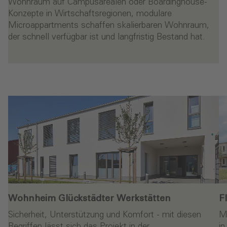
Wohnraum auf Campusarealen oder Boardinghouse-
Konzepte in Wirtschaftsregionen, modulare
Microappartments schaffen skalierbaren Wohnraum,
der schnell verfügbar ist und langfristig Bestand hat.
Wohnheim Glückstädter Werkstätten‎
F
Sicherheit, Unterstützung und Komfort - mit diesen
Mi
Begriffen lässt sich das Projekt in der…
in