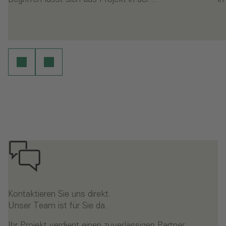
- Wohnheim Glückstädter Werkstätten‎
- 
en
Weiterlesen
Kontaktieren Sie uns direkt.
Unser Team ist für Sie da.
Ihr Projekt verdient einen zuverlässigen Partner.