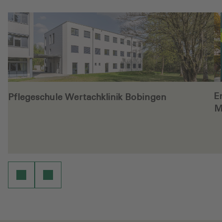
E
Pflegeschule Wertachklinik Bobingen
M
en
Weiterlesen