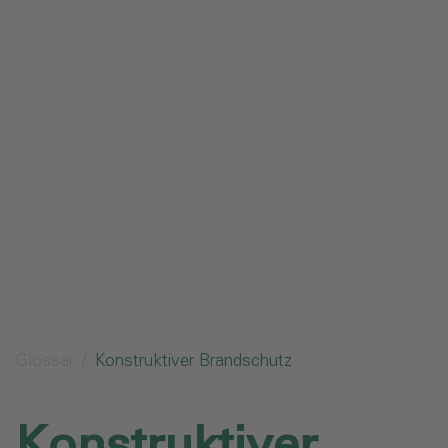
Impressum
Datenschutz
Glossar
Downloads
Anfrage senden
Glossar
Konstruktiver Brandschutz
Konstruktiver