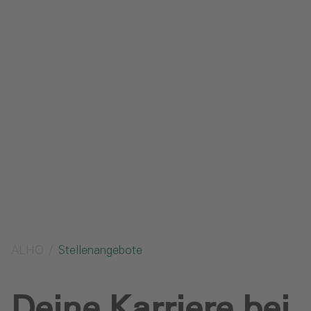
Impressum
Datenschutz
Glossar
Downloads
Anfrage senden
ALHO
Stellenangebote
Deine Karriere bei