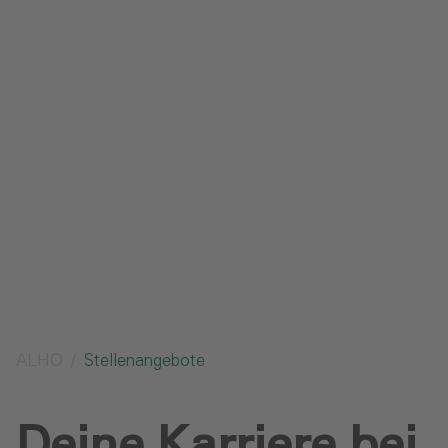
Impressum
Datenschutz
Glossar
Downloads
Anfrage senden
ALHO
Stellenangebote
Deine Karriere bei