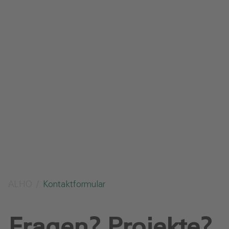
Impressum
Datenschutz
Glossar
Downloads
Anfrage senden
ALHO
Kontaktformular
Fragen? Projekte?