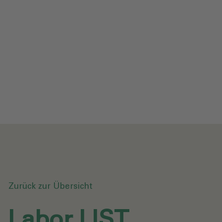
Impressum
Datenschutz
Glossar
Downloads
Anfrage senden
Zurück zur Übersicht
Labor LIST