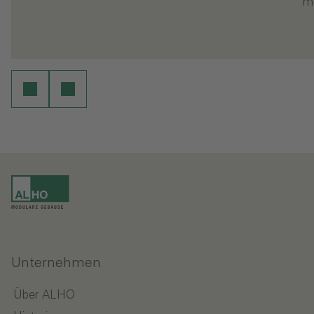
m
en
Weiterlesen
Unternehmen
Über ALHO