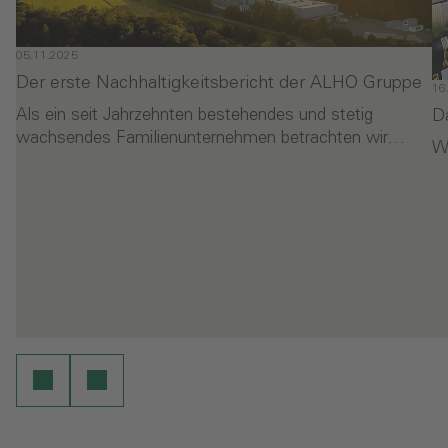
05.11.2025
Der erste Nachhaltigkeitsbericht der ALHO Gruppe
16
D
Als ein seit Jahrzehnten bestehendes und stetig
wachsendes Familienunternehmen betrachten wir…
Wi
- Der erste Nachhaltigkeitsbericht der ALHO Gruppe
-
en
Weiterlesen