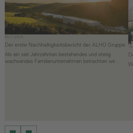
05.11.2025
Der erste Nachhaltigkeitsbericht der ALHO Gruppe
16
D
Als ein seit Jahrzehnten bestehendes und stetig
wachsendes Familienunternehmen betrachten wir…
Wi
- Der erste Nachhaltigkeitsbericht der ALHO Gruppe
-
en
Weiterlesen