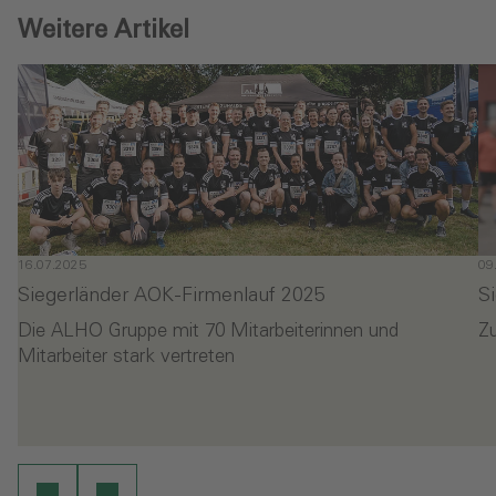
Weitere Artikel
16.07.2025
09
Siegerländer AOK-Firmenlauf 2025
S
Die ALHO Gruppe mit 70 Mitarbeiterinnen und
Zu
Mitarbeiter stark vertreten
- Siegerländer AOK-Firmenlauf 2025
-
en
Weiterlesen