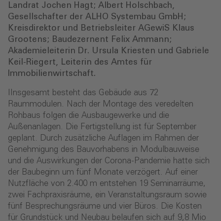
Landrat Jochen Hagt; Albert Holschbach,
Gesellschafter der ALHO Systembau GmbH;
Kreisdirektor und Betriebsleiter AGewiS Klaus
Grootens; Baudezernent Felix Ammann;
Akademieleiterin Dr. Ursula Kriesten und Gabriele
Keil-Riegert, Leiterin des Amtes für
Immobilienwirtschaft.
IInsgesamt besteht das Gebäude aus 72
Raummodulen. Nach der Montage des veredelten
Rohbaus folgen die Ausbaugewerke und die
Außenanlagen. Die Fertigstellung ist für September
geplant. Durch zusätzliche Auflagen im Rahmen der
Genehmigung des Bauvorhabens in Modulbauweise
und die Auswirkungen der Corona-Pandemie hatte sich
der Baubeginn um fünf Monate verzögert. Auf einer
Nutzfläche von 2.400 m entstehen 19 Seminarräume,
zwei Fachpraxisräume, ein Veranstaltungsraum sowie
fünf Besprechungsräume und vier Büros. Die Kosten
für Grundstück und Neubau belaufen sich auf 9,8 Mio