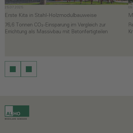
25.07.2025
09
Erste Kita in Stahl-Holzmodulbauweise
M
76,6 Tonnen CO₂-Einsparung im Vergleich zur
R
Errichtung als Massivbau mit Betonfertigteilen
Kr
- Erste Kita in Stahl-Holzmodulbauweise
- 
en
Weiterlesen