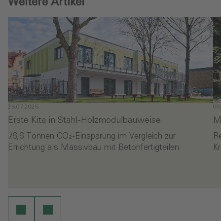
Weitere Artikel
25.07.2025
09
Erste Kita in Stahl-Holzmodulbauweise
M
76,6 Tonnen CO₂-Einsparung im Vergleich zur
R
Errichtung als Massivbau mit Betonfertigteilen
Kr
- Erste Kita in Stahl-Holzmodulbauweise
- 
en
Weiterlesen