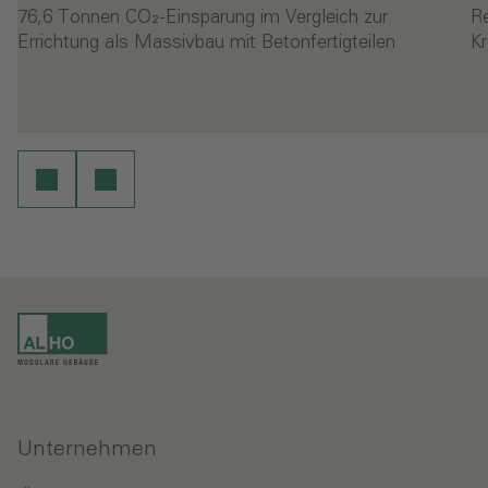
76,6 Tonnen CO₂-Einsparung im Vergleich zur
R
Errichtung als Massivbau mit Betonfertigteilen
Kr
- Erste Kita in Stahl-Holzmodulbauweise
- 
en
Weiterlesen
Unternehmen