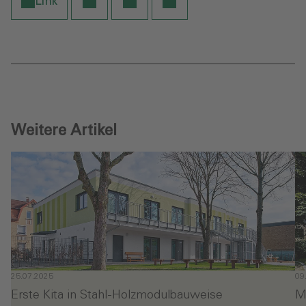
Link
Weitere Artikel
25.07.2025
09
Erste Kita in Stahl-Holzmodulbauweise
M