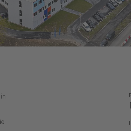
 in
ie