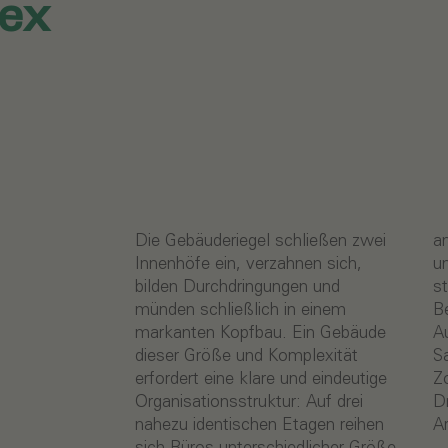
ex
Die Gebäuderiegel schließen zwei
aneinander, immer wieder
Innenhöfe ein, verzahnen sich,
unterbrochen von großen,
bilden Durchdringungen und
stützenfreien Sitzungssälen und
münden schließlich in einem
Besprechungsräumen, mehreren
markanten Kopfbau. Ein Gebäude
Aufzugs-, Treppen- und
dieser Größe und Komplexität
Sanitäranlagen und gemeinsamen
erfordert eine klare und eindeutige
Zonen mit Teeküchen,
Organisationsstruktur: Auf drei
Druckerräumen, Materiallagern und
nahezu identischen Etagen reihen
A