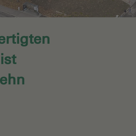
ertigten
st
zehn