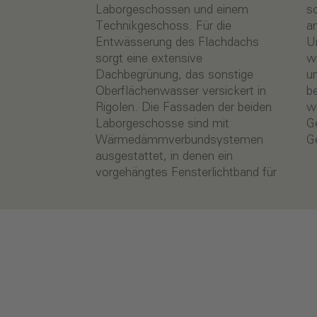
Laborgeschossen und einem
sorgt. Da in den Laboren unter
Technikgeschoss. Für die
anderem gentechnologische
Entwässerung des Flachdachs
Untersuchungen durchgeführt
sorgt eine extensive
werden, handelt es sich um S1-
Dachbegrünung, das sonstige
und S2-Labore, die nach
Oberflächenwasser versickert in
besonderen Standards ausgeführt
Rigolen. Die Fassaden der beiden
werden müssen, etwa nach der
Laborgeschosse sind mit
Gentechnik-Sicherheitsverordnung
Wärmedämmverbundsystemen
G
ausgestattet, in denen ein
vorgehängtes Fensterlichtband für