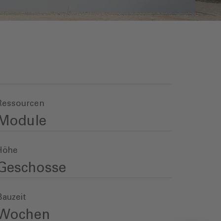
Ressourcen
Module
Höhe
Geschosse
Bauzeit
Wochen