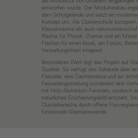
die Architektur von unserem langjährigen 
entworfen wurde. Der Modulneubau ergä
dem Schulgelände und setzt ein moderne
Konzept um. Als Clusterschule konzipiert
Klassenräume als auch naturwissenschaft
Räume für Physik, Chemie und ein Maker
Flächen für einen Kiosk, ein Forum, Bet
Verwaltungstrakt integriert.
Besonderen Wert legt das Projekt auf Nac
Qualität. So verfügt das Gebäude über ei
Fassade, eine Dachterrasse und ein lichtd
Fassadengestaltung kombiniert eine Vor
mit Holz-Aluminium-Fenstern, wodurch e
natürliches Erscheinungsbild entsteht. In
Clusterbereiche durch offene Flurverglas
funktionale Glastrennwände.