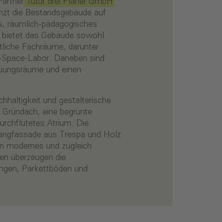
Partner
futur.drei Planer GmbH
nzt die Bestandsgebäude auf
s, räumlich-pädagogisches
, bietet das Gebäude sowohl
liche Fachräume, darunter
-Space-Labor. Daneben sind
reuungsräume und einen
hhaltigkeit und gestalterische
n Gründach, eine begrünte
urchflutetes Atrium. Die
hangfassade aus Trespa und Holz
in modernes und zugleich
nen überzeugen die
ungen, Parkettböden und