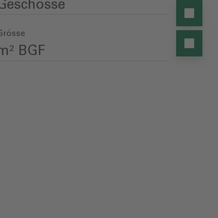
Geschosse
Grösse
m² BGF