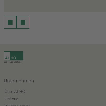
en
Weiterlesen
Unternehmen
Über ALHO
Historie