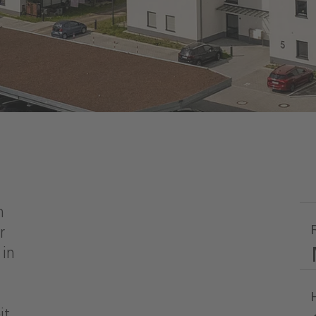
m
r
 in
it