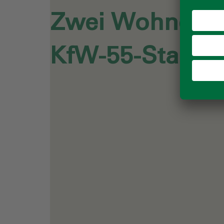
Zwei Wohngeb
KfW-55-Standa