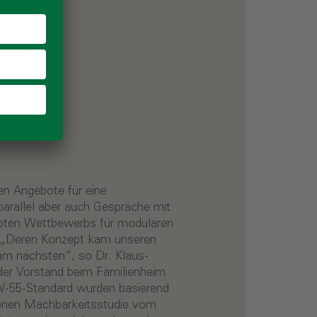
n Angebote für eine
parallel aber auch Gespräche mit
bten Wettbewerbs für modularen
 „Deren Konzept kam unseren
m nächsten“, so Dr. Klaus-
der Vorstand beim Familienheim
-55-Standard wurden basierend
genen Machbarkeitsstudie vom