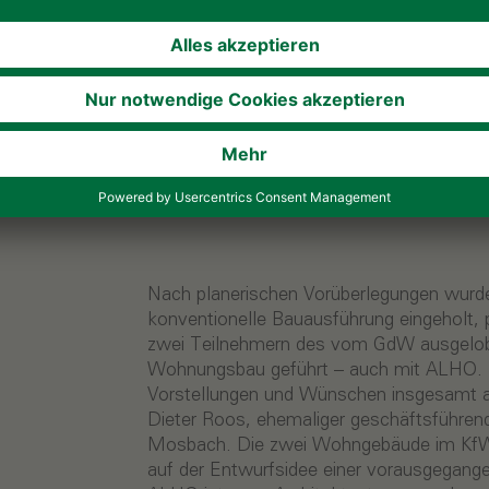
äude im
rd
Nach planerischen Vorüberlegungen wurde
konventionelle Bauausführung eingeholt, 
zwei Teilnehmern des vom GdW ausgelo
Wohnungsbau geführt – auch mit ALHO.
Vorstellungen und Wünschen insgesamt a
Dieter Roos, ehemaliger geschäftsführen
Mosbach. Die zwei Wohngebäude im KfW
auf der Entwurfsidee einer vorausgegan