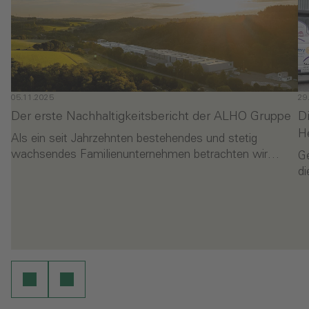
05.11.2025
29
Der erste Nachhaltigkeitsbericht der ALHO Gruppe
D
H
Als ein seit Jahrzehnten bestehendes und stetig
wachsendes Familienunternehmen betrachten wir…
G
di
- Der erste Nachhaltigkeitsbericht der ALHO Gruppe
-
en
Weiterlesen