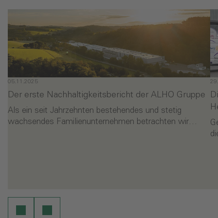
05.11.2025
29
Der erste Nachhaltigkeitsbericht der ALHO Gruppe
D
H
Als ein seit Jahrzehnten bestehendes und stetig
wachsendes Familienunternehmen betrachten wir…
G
di
- Der erste Nachhaltigkeitsbericht der ALHO Gruppe
-
en
Weiterlesen