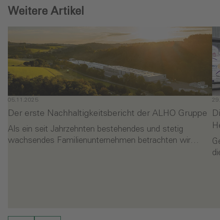
Weitere Artikel
05.11.2025
29
Der erste Nachhaltigkeitsbericht der ALHO Gruppe
D
H
Als ein seit Jahrzehnten bestehendes und stetig
wachsendes Familienunternehmen betrachten wir…
G
di
- Der erste Nachhaltigkeitsbericht der ALHO Gruppe
-
en
Weiterlesen