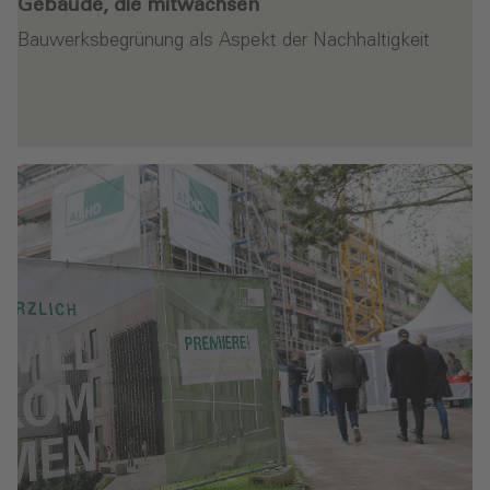
Gebäude, die mitwachsen
Bauwerksbegrünung als Aspekt der Nachhaltigkeit
en