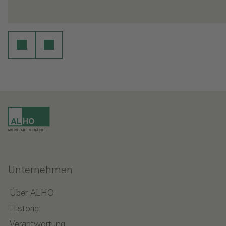
en
Weiterlesen
Unternehmen
Über ALHO
Historie
Verantwortung