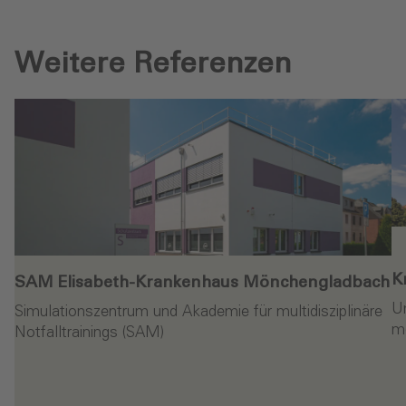
Weitere Referenzen
K
SAM Elisabeth-Krankenhaus Mönchengladbach‎
Um
Simulationszentrum und Akademie für multidisziplinäre
me
Notfalltrainings (SAM)
Weiterlesen
en