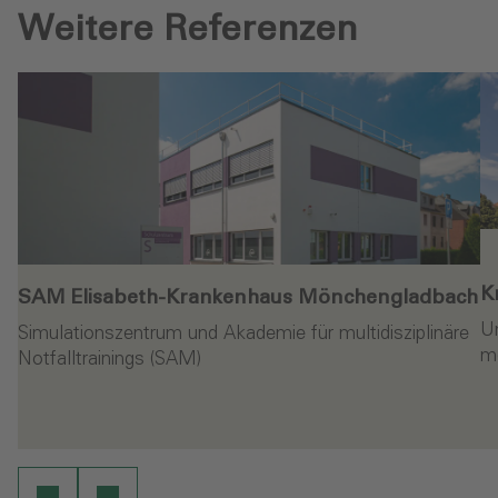
Weitere Referenzen
K
SAM Elisabeth-Krankenhaus Mönchengladbach‎
Um
Simulationszentrum und Akademie für multidisziplinäre
me
Notfalltrainings (SAM)
Weiterlesen
en