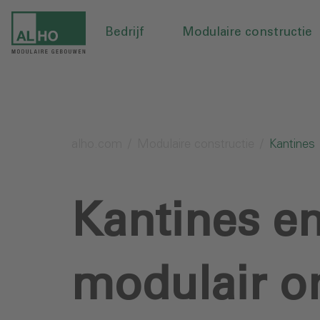
Bedrijf
Modulaire constructie
alho.com
Modulaire constructie
Kantines
Kantines en
modulair o