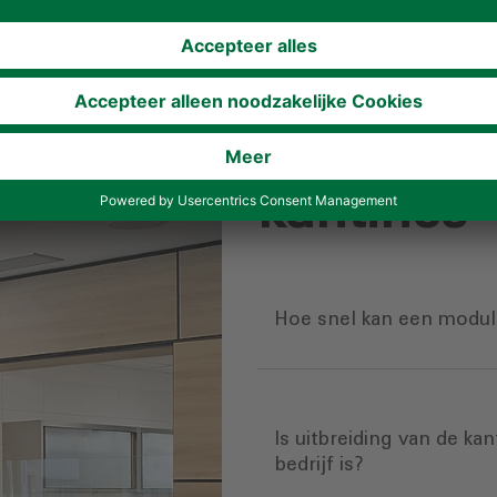
FAQ over
kantines
Hoe snel kan een modula
Is uitbreiding van de kan
bedrijf is?