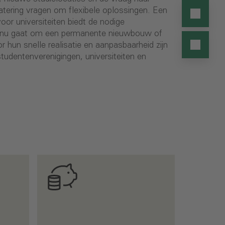
ering vragen om flexibele oplossingen. Een
oor universiteiten biedt de nodige
het nu gaat om een permanente nieuwbouw of
or hun snelle realisatie en aanpasbaarheid zijn
studentenverenigingen, universiteiten en
L
a
g
e
l
e
v
e
n
s
c
y
c
l
u
s
k
o
s
t
e
n
d
o
o
r
i
n
t
e
g
r
a
l
e
p
l
a
n
n
i
n
g