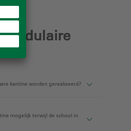
 modulaire
ire kantine worden gerealiseerd?
tine mogelijk terwijl de school in