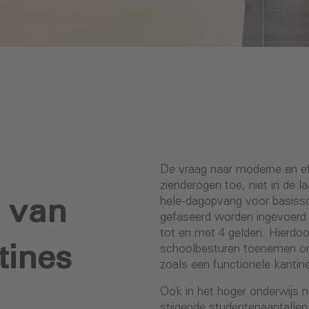
De vraag naar moderne en eff
zienderogen toe, niet in de l
g van
hele-dagopvang voor basissc
gefaseerd worden ingevoerd en
tot en met 4 gelden. Hierdoo
tines
schoolbesturen toenemen om t
zoals een functionele kantin
Ook in het hoger onderwijs n
stijgende studentenaantallen