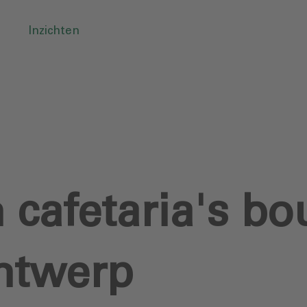
Inzichten
 cafetaria's b
ntwerp