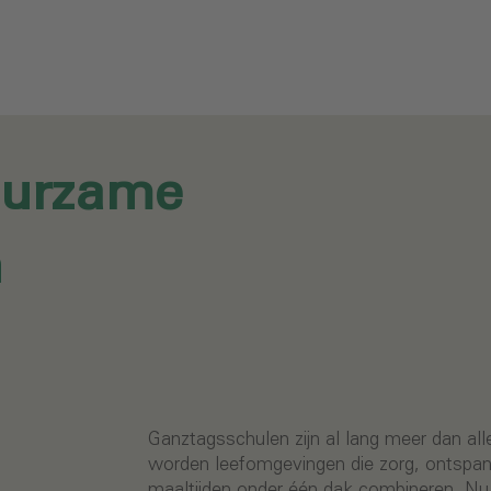
uurzame
n
Ganztagsschulen zijn al lang meer dan all
worden leefomgevingen die zorg, ontspan
maaltijden onder één dak combineren. Nu 