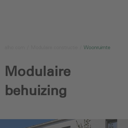
Aanvraag verzenden
alho.com
Modulaire constructie
Woonruimte
Modulaire
behuizing