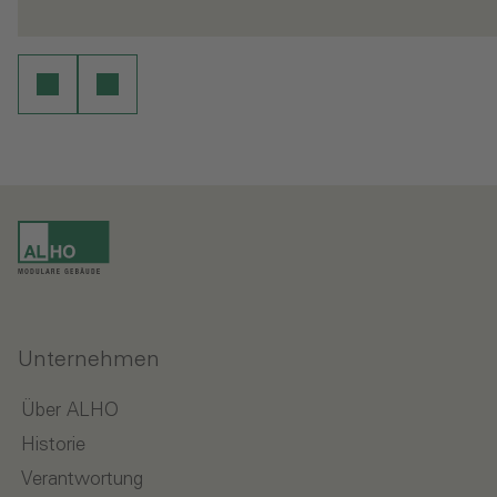
- Gebäude, die mitwachsen
-
en
Weiterlesen
Unternehmen
Über ALHO
Historie
Verantwortung