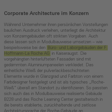
Corporate Architecture im Konzern
Während Unternehmer ihren persönlichen Vorstellungen
baulichen Ausdruck verleihen, unterliegt die Architektur
von Konzerngebäuden oft strikten Vorgaben. Auch
diese lassen sich in Modulbauweise umsetzen – wie
beispielsweise bei den
Büro- und Laborgebäuden der F.
Hoffmann-La Roche AG
in Kaiseraugst. Die
vorgehängten hinterlüfteten Fassaden sind mit
gedämmten Aluminiumpaneelen verkleidet. Das
einheitliche Weiß der pulverlackbeschichteten
Elemente wurde in Glanzgrad und Farbton von einem
Farbdesigner festgelegt und ist als typisches „Roche-
Weiß“ überall am Standort zu identifizieren. So passten
sich auch das in Modulbauweise realisierte Gebäude
B228 und das Roche Learning Center gestalterisch in
die bereits etablierte, zurückhaltende und zeitlose
Architektursprache der Roche-Gebäude an.