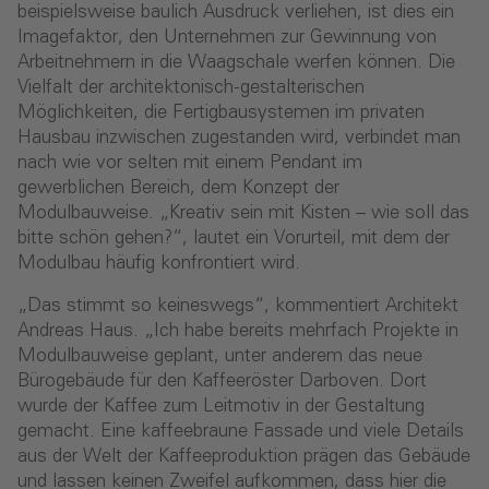
beispielsweise baulich Ausdruck verliehen, ist dies ein
Imagefaktor, den Unternehmen zur Gewinnung von
Arbeitnehmern in die Waagschale werfen können. Die
Vielfalt der architektonisch-gestalterischen
Möglichkeiten, die Fertigbausystemen im privaten
Hausbau inzwischen zugestanden wird, verbindet man
nach wie vor selten mit einem Pendant im
gewerblichen Bereich, dem Konzept der
Modulbauweise. „Kreativ sein mit Kisten – wie soll das
bitte schön gehen?“, lautet ein Vorurteil, mit dem der
Modulbau häufig konfrontiert wird.
„Das stimmt so keineswegs“, kommentiert Architekt
Andreas Haus. „Ich habe bereits mehrfach Projekte in
Modulbauweise geplant, unter anderem das neue
Bürogebäude für den Kaffeeröster Darboven. Dort
wurde der Kaffee zum Leitmotiv in der Gestaltung
gemacht. Eine kaffeebraune Fassade und viele Details
aus der Welt der Kaffeeproduktion prägen das Gebäude
und lassen keinen Zweifel aufkommen, dass hier die