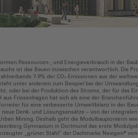
normen Ressourcen-, und Energieverbrauch in der Baub
chs ist das Bauen inzwischen verantwortlich. Die Pro
tstahlverbands 7-9% der CO₂-Emissionen aus der weltwe
steht unter anderem zum Beispiel bei der Umwandlung 
, oder bei der Produktion des Stroms, der für das Ei
 aus Friesenhagen hat sich als eine der Branchenfüh
orreiter für eine verbesserte Umweltbilanz in der Bauw
 neue Denk- und Lösungsansätze – von der integralen
Urban Mining. Deshalb geht die Modulbaupionierin wie
Heisenberg Gymnasium in Dortmund das erste Modulgeb
erzeugter „grüner Stahl“ der Dachmarke Nexigen® vo