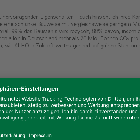
ervorragenden Eigenschaften – auch hinsichtlich ihres Kon
ie eine schlanke Bauweise mit vergleichsweise geringem Ma
erial: 99% des Baustahls wird recycelt, 88% davon, indem 
erden allein in Deutschland mehr als 20 Mio. Tonnen CO₂ pr
n, will ALHO in Zukunft weitestgehend auf grünen Stahl um
pt?
roblematisch, da Eisenerz in Hochöfen unter hohem Energiea