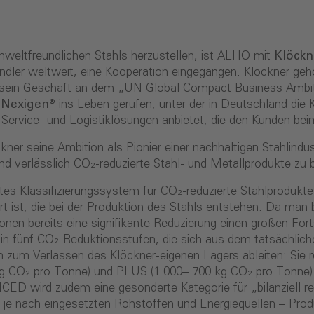
eltfreundlichen Stahls herzustellen, ist ALHO mit
Klöckn
ler weltweit, eine Kooperation eingegangen. Klöckner gehö
sein Geschäft an dem „UN Global Compact Business Ambiti
Nexigen®
ins Leben gerufen, unter der in Deutschland di
Service- und Logistiklösungen anbietet, die den Kunden bei
ner seine Ambition als Pionier einer nachhaltigen Stahlindus
d verlässlich CO₂-reduzierte Stahl- und Metallprodukte zu 
entes Klassifizierungssystem für CO₂-reduzierte Stahlproduk
 ist, die bei der Produktion des Stahls entstehen. Da man 
onen bereits eine signifikante Reduzierung einen großen Fo
ung in fünf CO₂-Reduktionsstufen, die sich aus dem tatsächl
in zum Verlassen des Klöckner-eigenen Lagers ableiten: Si
kg CO₂ pro Tonne) und PLUS (1.000– 700 kg CO₂ pro Tonne)
 wird zudem eine gesonderte Kategorie für „bilanziell red
 je nach eingesetzten Rohstoffen und Energiequellen – Pr