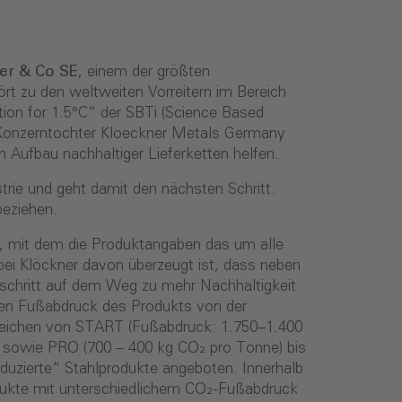
er & Co SE
, einem der größten
rt zu den weltweiten Vorreitern im Bereich
on for 1.5°C“ der SBTi (Science Based
e Konzerntochter Kloeckner Metals Germany
m Aufbau nachhaltiger Lieferketten helfen.
trie und geht damit den nächsten Schritt.
beziehen.
te, mit dem die Produktangaben das um alle
bei Klöckner davon überzeugt ist, dass neben
rtschritt auf dem Weg zu mehr Nachhaltigkeit
ichen Fußabdruck des Produkts von der
e reichen von START (Fußabdruck: 1.750–1.400
 sowie PRO (700 – 400 kg CO₂ pro Tonne) bis
uzierte“ Stahlprodukte angeboten. Innerhalb
odukte mit unterschiedlichem CO₂-Fußabdruck