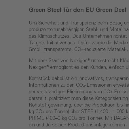
Green Steel für den EU Green Deal
Um Sicherheit und Transparenz beim Bezug umw
produzentenunabhängigen Stahl- und Metallhänd
des Klimaschutzes. Das Unternehmen richtet 
Targets Initiative) aus. Dafür wurde die Marke
GmbH transparente, CO₂-reduzierte Material-, 
Mit dem Start von Nexigen® unterstreicht Klöck
Nexigen® ermöglicht es den Kunden, einfach un
Kernstück dabei ist ein innovatives, transpar
Informationen zu den CO₂-Emissionen erweitert
der vollständigen Eliminierung von CO₂-Emissi
darstellt, praktiziert man diese Kategorisier
Rohstoffgewinnung, über die Produktion bis h
kg CO₂ pro Tonne) über STEP (1.400 - 1.000 
PRIME (400–0 kg CO₂ pro Tonne). Mit BALANCED
ein und derselben Produktionsanlage können –