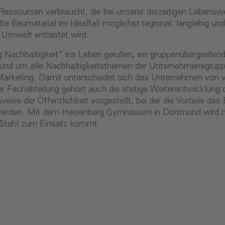
essourcen verbraucht, die bei unserer derzeitigen Lebenswe
 Baumaterial im Idealfall möglichst regional, langlebig und
 Umwelt entlastet wird.
achhaltigkeit“ ins Leben gerufen, ein gruppenübergreifend
 rund um alle Nachhaltigkeitsthemen der Unternehmensgrup
 Marketing. Damit unterscheidet sich das Unternehmen von v
er Fachabteilung gehört auch die stetige Weiterentwicklun
e der Öffentlichkeit vorgestellt, bei der die Vorteile des
 werden. Mit dem Heisenberg Gymnasium in Dortmund wird n
r Stahl zum Einsatz kommt.