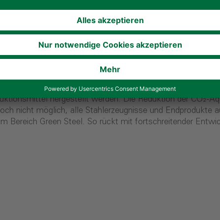
tion zu erhalten. Bei dieser chemischen Reaktion im Hocho
gestellt. Mit den Zielen des Pariser Klimaabkommens ist di
 zu 100 % Grünem Stahl erfolgen. Um dieses Ziel zu erreiche
m den Stahlkunden schon heute moderne Produkte mit reduz
“, berichten die Medien, denn mit dem Einzug grüner Produkt
n grünem Stahl ist die Vermeidung von CO₂ durch die Wieder
ogenöfen anstelle von Hochöfen. In Elektrolichtbogenöfen w
eutlich geringerem Energieeinsatz erwärmt und zu Schmelze 
uktionsmittel hergestellt werden. Die Reduktion der CO₂-Äq
 noch nicht möglich, alle Stahlerzeugnisse und Endprodukte 
im Bereich Green Steel. So rückt mit fortschreitender Entwi