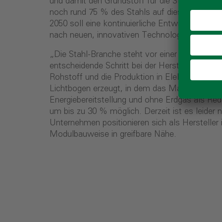
und damit den Grundstoff für die Stahlproduk
noch rund 75 % des Stahls auf diese Weise her
2050 soll eine kontinuierliche Entwicklung hin
nach neuen, innovativen Technologien um, u
„Die Stahl-Branche steht vor einer Revolution
entscheidende Schritt bei der Herstellung vo
Rohstoff und die Produktion in Elektrolichtb
Lichtbogen erzeugt, in dem das Material mit d
Energiebereitstellung und ohne Erdgas als Red
um bis zu 30 % möglich. Derzeit ist es leider
Unternehmen positionieren sich als Hersteller 
Modulbauweise in greifbare Nähe.