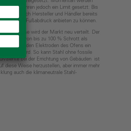
fen wird CO₂ freigesetzt. Momentan werden
esem Verfahren jedoch ein Limit gesetzt: Bis
n, suchen sich Hersteller und Händler bereits
iertem CO₂-Fußabdruck anbieten zu können.
ionsprozesse wird der Markt neu verteilt. Der
verwendung von bis zu 100 % Schrott als
ird zwischen den Elektroden des Ofens ein
gebracht wird. So kann Stahl ohne fossile
uivalente bei der Errichtung von Gebäuden ist
auf diese Weise herzustellen, aber immer mehr
cklung auch die klimaneutrale Stahl-