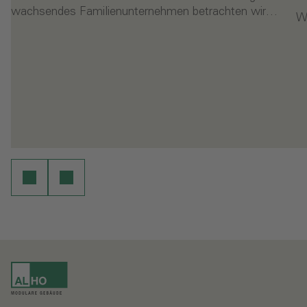
wachsendes Familienunternehmen betrachten wir…
Wi
- Der erste Nachhaltigkeitsbericht der ALHO Gruppe
- 
en
Weiterlesen