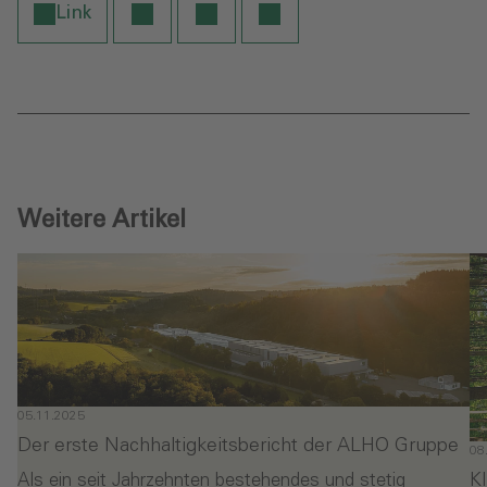
Link
Weitere Artikel
05.11.2025
Der erste Nachhaltigkeitsbericht der ALHO Gruppe
08
K
Als ein seit Jahrzehnten bestehendes und stetig