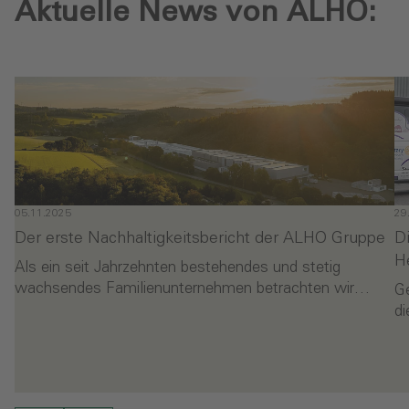
Aktuelle News von ALHO:
05.11.2025
29
Der erste Nachhaltigkeitsbericht der ALHO Gruppe
D
H
Als ein seit Jahrzehnten bestehendes und stetig
wachsendes Familienunternehmen betrachten wir…
G
di
- Der erste Nachhaltigkeitsbericht der ALHO Gruppe
-
en
Weiterlesen