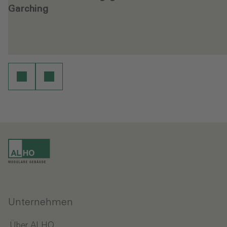
Garching
Weiterlesen
en
Unternehmen
Über ALHO