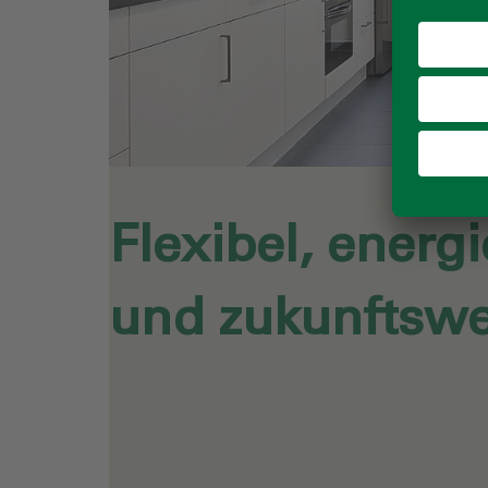
Flexibel, energi
und zukunftsw