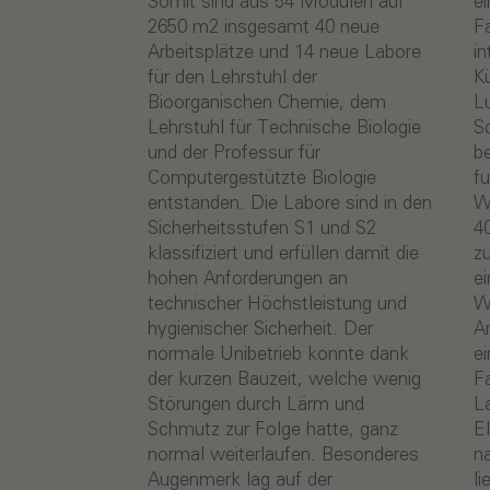
Somit sind aus 54 Modulen auf
eingesetzt wurde. Die hinterlüftete
2650 m2 insgesamt 40 neue
Fassade aus Fichtenholz mit
Arbeitsplätze und 14 neue Labore
integrierten Grünflächen trägt zur
für den Lehrstuhl der
Kühlung des Gebäudes, zur
Bioorganischen Chemie, dem
Luftqualität und zum
Lehrstuhl für Technische Biologie
Schattenspenden bei. Das
und der Professur für
begrünte Dach mit Gefälldämmung
Computergestützte Biologie
funkgiert als natürlicher
entstanden. Die Labore sind in den
Wasserspeicher und kann
Sicherheitsstufen S1 und S2
40%-90% des Jahresniederschlags
klassifiziert und erfüllen damit die
zurückhalten. Ergänzend sichern
hohen Anforderungen an
eine Photovoltaikanlage,
technischer Höchstleistung und
Wärmepumpentechnik und die
hygienischer Sicherheit. Der
Anbindung an das Fernwärmenetz
normale Unibetrieb konnte dank
eine energieeffiziente Versorgung.
der kurzen Bauzeit, welche wenig
Fahrradstellplätze sowie
Störungen durch Lärm und
Ladeinfrastruktur für E-Bikes und
Schmutz zur Folge hatte, ganz
Elektroautos fördern eine
normal weiterlaufen. Besonderes
nachhaltige Mobilität. Insgesamt
Augenmerk lag auf der
liegt der Energiestandard des