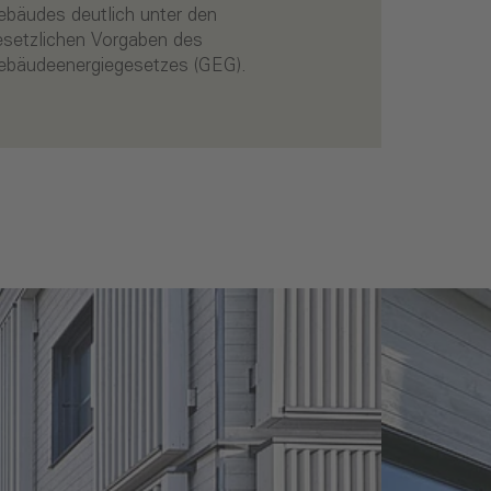
ebäudeenergiegesetzes (GEG).