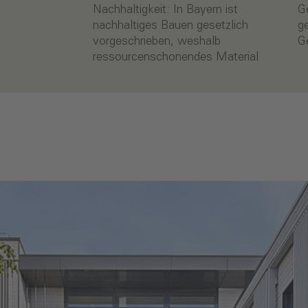
Nachhaltigkeit: In Bayern ist
Gebäudes deutlich unter den
nachhaltiges Bauen gesetzlich
gesetzlichen Vorgaben des
vorgeschrieben, weshalb
G
ressourcenschonendes Material