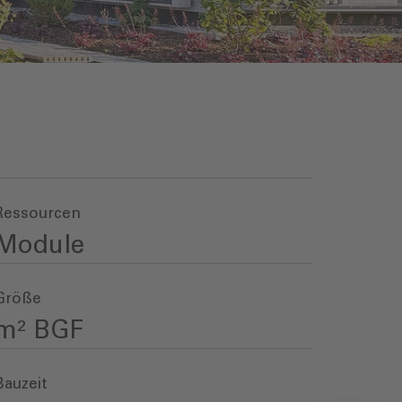
Ressourcen
Module
Größe
m² BGF
Bauzeit