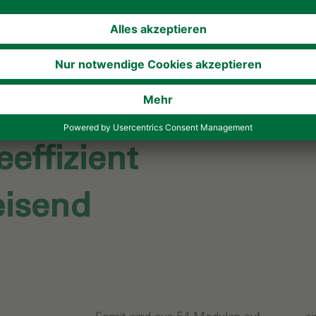
eeffizient
eisend