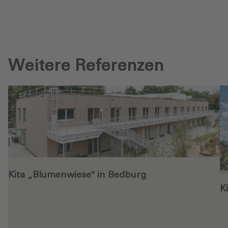
Weitere Referenzen
Kita „Blumenwiese" in Bedburg
K
en
Weiterlesen