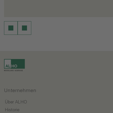
en
Weiterlesen
Unternehmen
Über ALHO
Historie