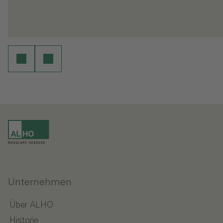
- Siegtal Pur 2026
- 
en
Weiterlesen
Unternehmen
Über ALHO
Historie