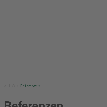
Impressum
Datenschutz
Glossar
Downloads
Anfrage senden
ALHO
Referenzen
Referenzen