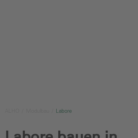
Impressum
Datenschutz
Glossar
Downloads
Anfrage senden
ALHO
Modulbau
Labore
Labore bauen in