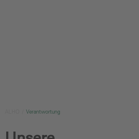
Impressum
Datenschutz
Glossar
Downloads
Anfrage senden
ALHO
Verantwortung
Unsere