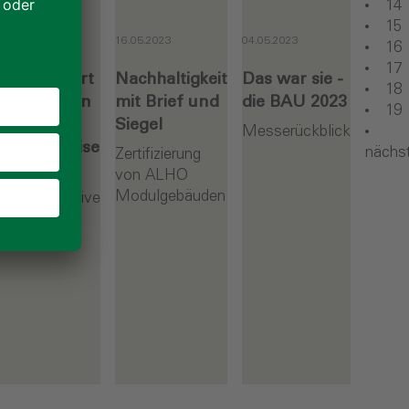
14
15
6.2023
16.05.2023
04.05.2023
16
17
O realisiert
Nachhaltigkeit
Das war sie -
18
r Schulen in
mit Brief und
die BAU 2023
19
hhaltiger
Siegel
Messerückblick
dulbauweise
nächs
Zertifizierung
von ALHO
iner
Modulgebäuden
ulbauoffensive
Weiterlesen
Weiterlesen