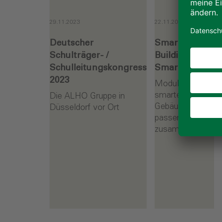
29.11.2023
22.11.2023
Deutscher
Smart
Schulträger- /
Building –
Schulleitungskongress
Smart Home
2023
Modulbau und
smarte
Die ALHO Gruppe in
Gebäudetechnik
Düsseldorf vor Ort
passen optimal
zusammen
Weiterlesen
Weiterlesen
Weiterlese