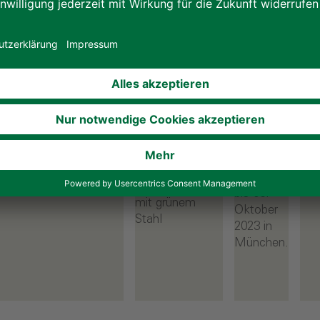
ALHO
auf der
31.10.2023
07.08.2023
01.0
EXPO
REAL
Erste
Pionierarbeit
ALH
2023
„Schuldrehscheibe“
in Sachen
vie
Besuchen
in Pankow
Nachhaltigkeit
nac
Sie uns
Mo
in BNB-zertifizierter
ALHO realisiert
auf der
ALHO Modulbauweise
in Dortmund
Berl
EXPO
das erste
Sch
REAL
Modulgebäude
vom 04.
Deutschlands
bis 06.
mit grünem
Oktober
Stahl
2023 in
München.
n
Weiterlesen
Weiterlesen
Weiterlesen