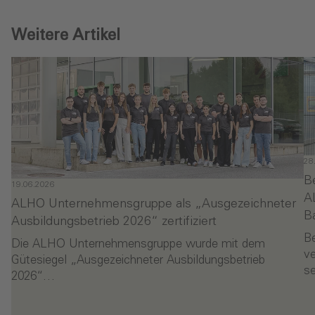
Weitere Artikel
28
B
19.06.2026
A
ALHO Unternehmensgruppe als „Ausgezeichneter
B
Ausbildungsbetrieb 2026“ zertifiziert
Be
Die ALHO Unternehmensgruppe wurde mit dem
ve
Gütesiegel „Ausgezeichneter Ausbildungsbetrieb
se
2026“…
- ALHO Unternehmensgruppe als „Ausgezeichneter Au
-
en
Weiterlesen