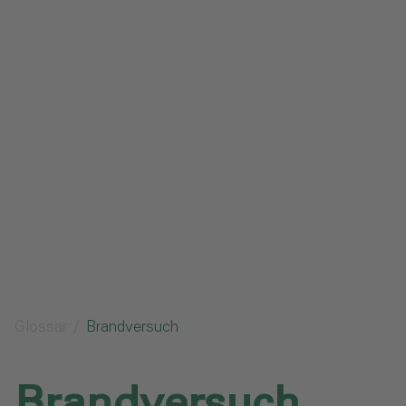
Impressum
Datenschutz
Glossar
Downloads
Anfrage senden
Glossar
Brandversuch
Brandversuch