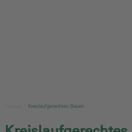
Impressum
Datenschutz
Glossar
Downloads
Anfrage senden
Glossar
Kreislaufgerechtes Bauen
Kreislaufgerechtes