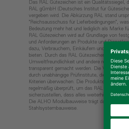
Das RAL Gütezeichen ist ein Qualitätssiegel, 
RAL gGmbH (Deutsches Institut für Gütesiche
vergeben wird. Die Abkürzung RAL stand ursprü
"Reichsausschuss für Lieferbedingungen", was a
Bedeutung mehr hat und lediglich als Marke fü
RAL Gütezeichen wird auf Grundlage von festge
und Anforderungen an Produkte und Dienstleis
dazu, Verbrauchern, Einkäufern und Anwendern 
bieten. Durch das RAL Gütezeichen sollen Quali
Umweltfreundlichkeit und andere relevante Kri
transparent gemacht werden. Die Vergabe des
durch unabhängige Prüfinstitute, die die Einhal
Kriterien überwachen. Die Produkte oder Die
regelmäßig überprüft, um das RAL Gütezeiche
sicherzustellen, dass alles weiterhin den Güt
Die ALHO Modulbauweise trägt das RAL Güt
Stahlsystembauweise.