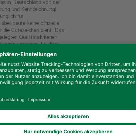
das in Deutschland von der
rung und Kennzeichnung)
nglich für
ber heute keine offizielle
r die Gütezeichen dient. Das
legten Qualitätskriterien
tungen vergeben. Es dient
eine Orientierungshilfe zu
tät, Sicherheit,
terien gewährleistet und
 RAL Gütezeichens erfolgt
tung der festgelegten
nstleistungen müssen werden
n zu verlängern und so
eanforderungen entsprechen.
ezeichen