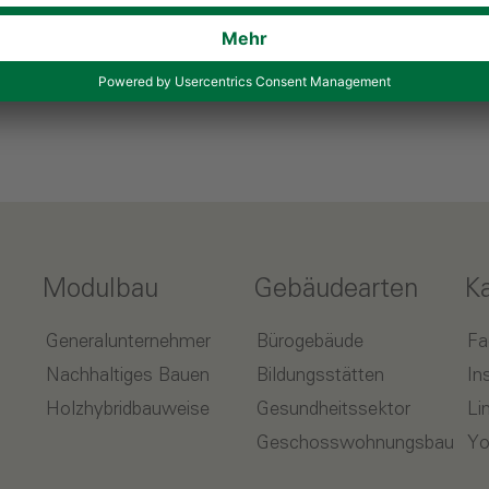
Modulbau
Gebäudearten
K
Generalunternehmer
Bürogebäude
Fa
Nachhaltiges Bauen
Bildungsstätten
In
Holzhybridbauweise
Gesundheitssektor
Li
Geschosswohnungsbau
Yo