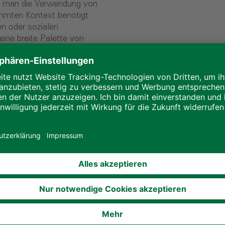
t man die Verwendung von
immten Kontext benötigt
en oder sozialen
ne breite Palette von
 und anderen Faktoren
in zentrales Thema im
inhaltet das Optimieren von
ling und Wiederverwertung,
arer Ressourcen und die
bei, die Bedürfnisse der
n, dass zukünftige
lls decken können.