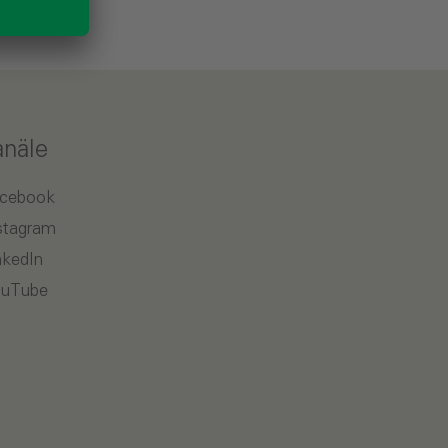
anäle
cebook
stagram
nkedIn
uTube