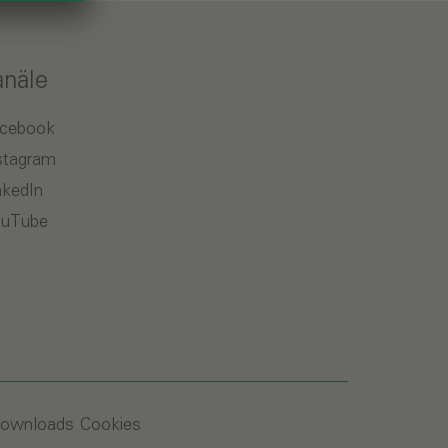
anäle
cebook
stagram
nkedIn
uTube
ownloads
Cookies