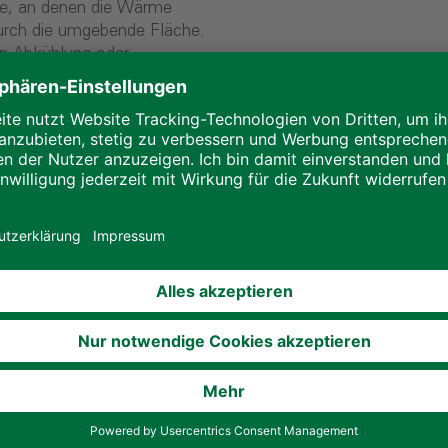
le, an denen die Wärme
durch die umgebende Fläche.
n Abkühlung oder
bäude führen. Dese Probleme
auch von Schimmel führen.
struktionsdetails oder die
stehen. Um Wärmebrücken zu
ine sorgfältige Bauplanung