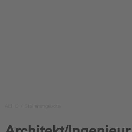
Impressum
Datenschutz
Glossar
Downloads
Anfrage senden
ALHO
Stellenangebote
Architekt/Ingenieur