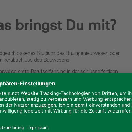
s bringst Du mit?
abgeschlossenes Studium des Bauingenieurwesen oder
nikerabschluss des Bauwesens
erweise erste Berufserfahrung in der schlüsselfertigen
udeherstellung
tnisse in baurechtlichen Verfahrensabläufen
fähigkeit und Engagement
nisationstalent, Verhandlungssicherheit und
enbewusstes Denken