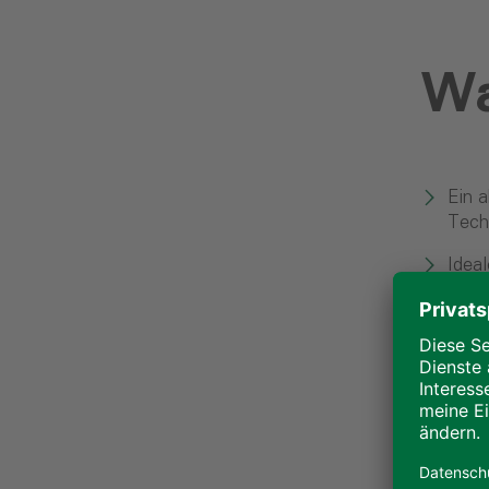
Wa
Ein 
Tech
Ideal
Gebä
Kenn
Team
Orga
kost