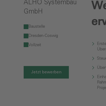
ALHO Systembau
We
GmbH
er
Baustelle
Dresden-Coswig
Erste
Vollzeit
Über
Steu
Über
Jetzt bewerben
Einh
Rahm
Proje