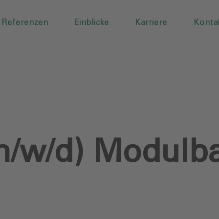
Referenzen
Einblicke
Karriere
Konta
(m/w/d) Modulb