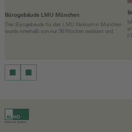
B
Bürogebäude LMU München
M
Das Bürogebäude für das LMU Klinikum in München
er
wurde innerhalb von nur 36 Wochen realisiert und…
(
en
Weiterlesen