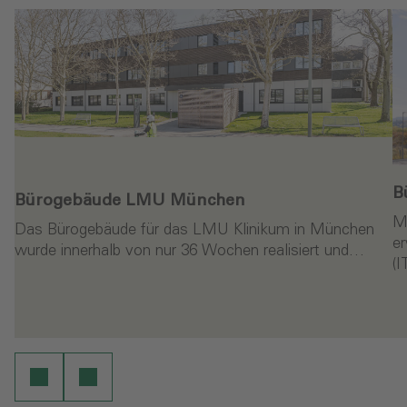
B
Bürogebäude LMU München
M
Das Bürogebäude für das LMU Klinikum in München
er
wurde innerhalb von nur 36 Wochen realisiert und…
(
en
Weiterlesen